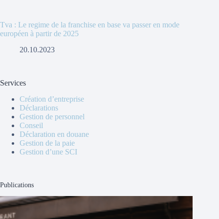
Tva : Le regime de la franchise en base va passer en mode
européen à partir de 2025
20.10.2023
Services
Création d’entreprise
Déclarations
Gestion de personnel
Conseil
Déclaration en douane
Gestion de la paie
Gestion d’une SCI
Publications